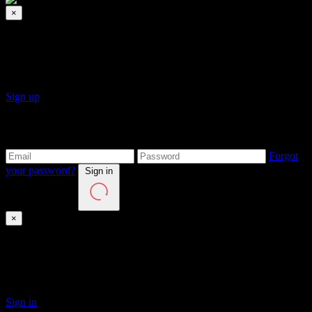
×
Sign up
Click on Sign Up button to create a new account.
Sign up
Login to your account
Forgot
your password?
Sign in
×
Sign in
Click on Sign in button to login to the site.
Sign in