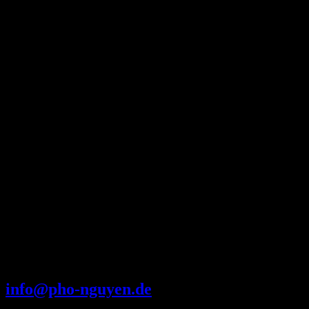
Kontakt:
Montag - Samstag
Friedenstraße 104
Tel.: 0212 - 22183229
11:00 - 14:30 & 17:00 - 20:30 Uhr
42699 Solingen
E-Mail:
Sonntag u. Feiertag
info@pho-nguyen.de